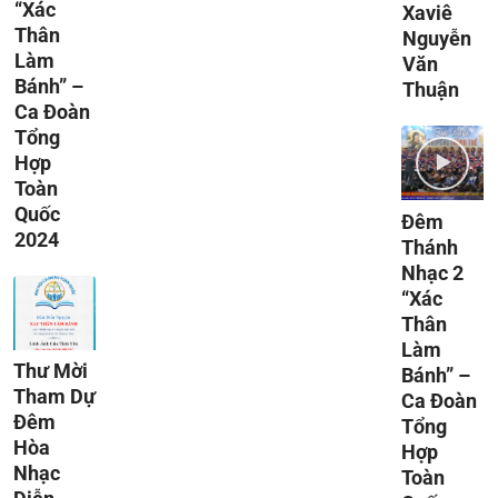
“Xác
Xaviê
Thân
Nguyễn
Làm
Văn
Bánh” –
Thuận
Ca Đoàn
Tổng
Hợp
Toàn
Quốc
Đêm
2024
Thánh
Nhạc 2
“Xác
Thân
Làm
Thư Mời
Bánh” –
Tham Dự
Ca Đoàn
Đêm
Tổng
Hòa
Hợp
Nhạc
Toàn