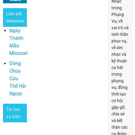
Nhạc
trong
Liên kết
Phụng
Websites
Vụ, về
vai trò và
Ngày
tinh thần
Thánh
phục vụ,
Mẫu
về âm
Missouri
nhạc và
kỹ thuật
Dòng
ca hát
Chúa
trong
Cứu
phụng
Thế Hải
vụ, đồng
Ngoại
thời tạo
cơ hội
gặp gỡ,
Tin tức
chia sẻ
sự kiện
và kết
thân các
ca đoàn