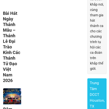
khắp nơi,
cùng
Bài Hát
tham gia
Ngày
hát
Thánh
thánh ca
Mẫu –
cho các
Thánh
chương
Lễ Đại
trình tụ
Trào
hội các
Kính Các
ca đoàn
Thánh
trên
Tử Đạo
khắp thế
Việt
giới.
Nam
2026
Trung
Tâm
DCCT
Houston,
TX