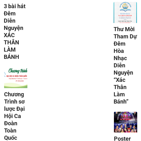
3 bài hát
Đêm
Diễn
Nguyện
Thư Mời
XÁC
Tham Dự
THÂN
Đêm
LÀM
Hòa
BÁNH
Nhạc
Diễn
Nguyện
“Xác
Thân
Chương
Làm
Trình sơ
Bánh”
lược Đại
Hội Ca
Đoàn
Toàn
Quốc
Poster