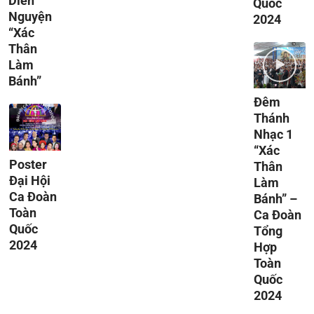
Diễn
Quốc
Nguyện
2024
“Xác
Thân
Làm
Bánh”
Đêm
Thánh
Nhạc 1
“Xác
Poster
Thân
Đại Hội
Làm
Ca Đoàn
Bánh” –
Toàn
Ca Đoàn
Quốc
Tổng
2024
Hợp
Toàn
Quốc
2024