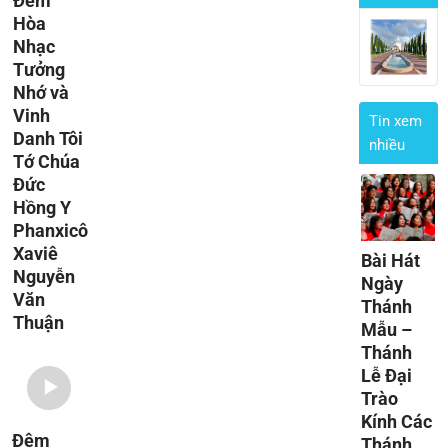
Đêm
Hòa
Nhạc
Tưởng
Nhớ và
Vinh
Tin xem
Danh Tôi
nhiều
Tớ Chúa
Đức
Hồng Y
Phanxicô
Xaviê
Bài Hát
Nguyễn
Ngày
Văn
Thánh
Thuận
Mẫu –
Thánh
Lễ Đại
Trào
Kính Các
Đêm
Thánh