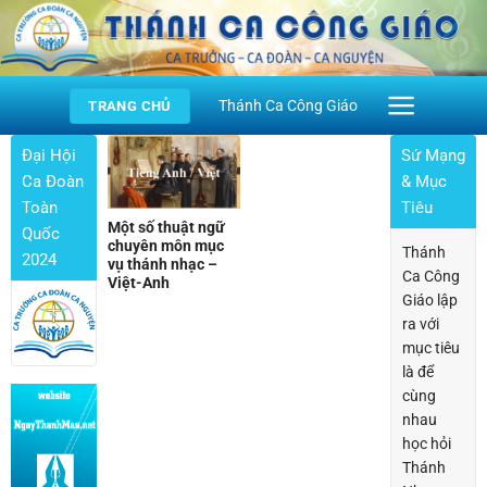
Skip
to
content
Thánh Ca Công Giáo
TRANG CHỦ
Đại Hội
Sứ Mạng
Ca Đoàn
& Mục
Toàn
Tiêu
Một số thuật ngữ
Quốc
chuyên môn mục
Thánh
2024
vụ thánh nhạc –
Ca Công
Việt-Anh
Giáo lập
ra với
mục tiêu
là để
cùng
nhau
học hỏi
Thánh