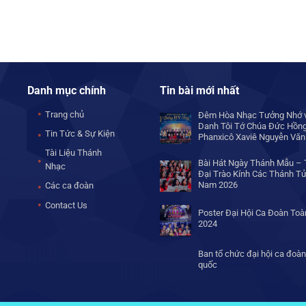
Danh mục chính
Tin bài mới nhất
Trang chủ
Đêm Hòa Nhạc Tưởng Nhớ v
Danh Tôi Tớ Chúa Đức Hồn
Tin Tức & Sự Kiện
Phanxicô Xaviê Nguyễn Văn
Tài Liệu Thánh
Bài Hát Ngày Thánh Mẫu – 
Nhạc
Đại Trào Kính Các Thánh Tử
Nam 2026
Các ca đoàn
Contact Us
Poster Đại Hội Ca Đoàn To
2024
Ban tổ chức đại hội ca đoàn
quốc