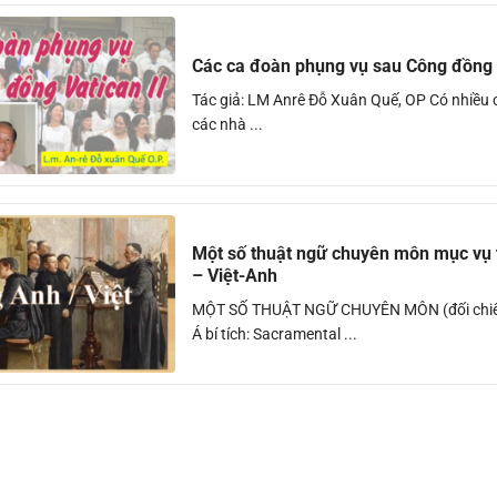
Các ca đoàn phụng vụ sau Công đồng V
Tác giả: LM Anrê Đỗ Xuân Quế, OP Có nhiều 
các nhà ...
Một số thuật ngữ chuyên môn mục vụ t
– Việt-Anh
MỘT SỐ THUẬT NGỮ CHUYÊN MÔN (đối chiếu
Á bí tích: Sacramental ...