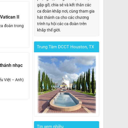
gặp gỡ, chia sẻ và kết thân các
ca đoàn khắp nơi, cùng tham gia
atican II
hát thánh ca cho các chương
trình tụ hội các ca đoàn trên
ca đoàn trong
khắp thế giới.
Trung Tâm DCCT Houston, TX
hánh nhạc
 Việt – Anh)
Tin xem nhiều