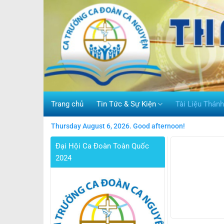
Skip
to
content
Trang chủ
Tin Tức & Sự Kiện
Tài Liệu Thán
Thursday August 6, 2026. Good afternoon!
Đại Hội Ca Đoàn Toàn Quốc
2024