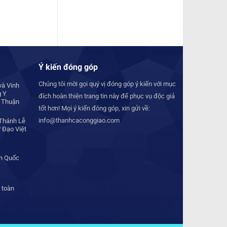
Ý kiến đóng góp
Chúng tôi mời gọi quý vị đóng góp ý kiến với mục
à Vinh
g Y
đích hoàn thiện trang tin này để phục vụ độc giả
 Thuận
tốt hơn! Mọi ý kiến đóng góp, xin gửi về:
info@thanhcaconggiao.com
Thánh Lễ
 Đạo Việt
àn Quốc
 toàn