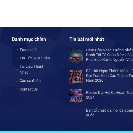
Danh mục chính
Tin bài mới nhất
Trang chủ
Đêm Hòa Nhạc Tưởng Nhớ v
Danh Tôi Tớ Chúa Đức Hồn
Tin Tức & Sự Kiện
Phanxicô Xaviê Nguyễn Văn
Tài Liệu Thánh
Bài Hát Ngày Thánh Mẫu – 
Nhạc
Đại Trào Kính Các Thánh Tử
Nam 2026
Các ca đoàn
Contact Us
Poster Đại Hội Ca Đoàn To
2024
Ban tổ chức đại hội ca đoàn
quốc