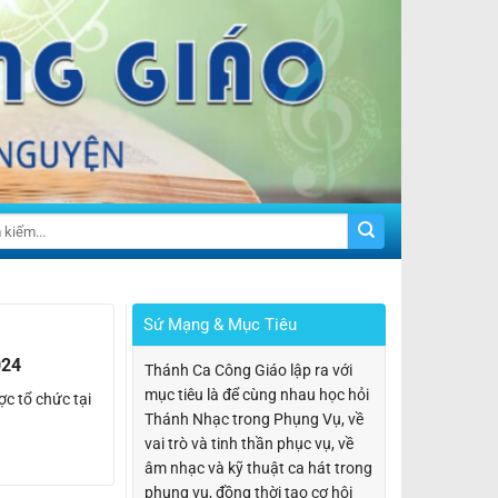
Sứ Mạng & Mục Tiêu
024
Thánh Ca Công Giáo lập ra với
mục tiêu là để cùng nhau học hỏi
c tổ chức tại
Thánh Nhạc trong Phụng Vụ, về
vai trò và tinh thần phục vụ, về
âm nhạc và kỹ thuật ca hát trong
phụng vụ, đồng thời tạo cơ hội