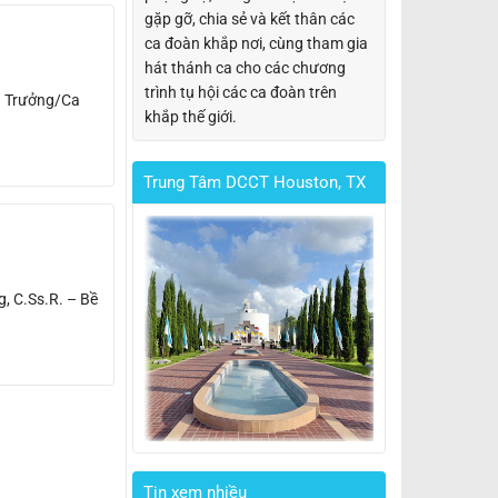
gặp gỡ, chia sẻ và kết thân các
ca đoàn khắp nơi, cùng tham gia
hát thánh ca cho các chương
trình tụ hội các ca đoàn trên
a Trưởng/Ca
khắp thế giới.
Trung Tâm DCCT Houston, TX
, C.Ss.R. – Bề
Tin xem nhiều